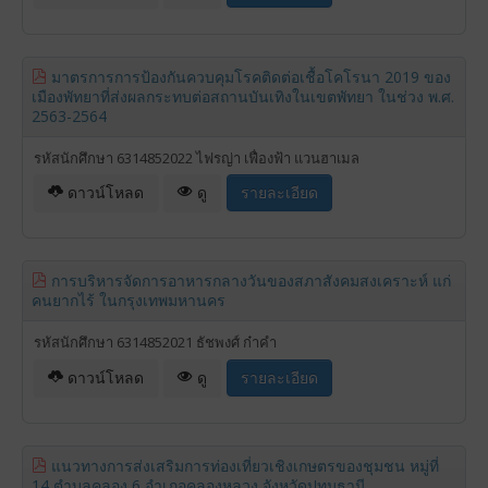
มาตรการการป้องกันควบคุมโรคติดต่อเชื้อโคโรนา 2019 ของ
เมืองพัทยาที่ส่งผลกระทบต่อสถานบันเทิงในเขตพัทยา ในช่วง พ.ศ.
2563-2564
รหัสนักศึกษา 6314852022 ไฟรญ่า เฟื่องฟ้า แวนฮาเมล
ดาวน์โหลด
ดู
รายละเอียด
การบริหารจัดการอาหารกลางวันของสภาสังคมสงเคราะห์ แก่
คนยากไร้ ในกรุงเทพมหานคร
รหัสนักศึกษา 6314852021 ธัชพงศ์ ก๋าคำ
ดาวน์โหลด
ดู
รายละเอียด
แนวทางการส่งเสริมการท่องเที่ยวเชิงเกษตรของชุมชน หมู่ที่
14 ตำบลคลอง 6 อำเภอคลองหลวง จังหวัดปทุมธานี