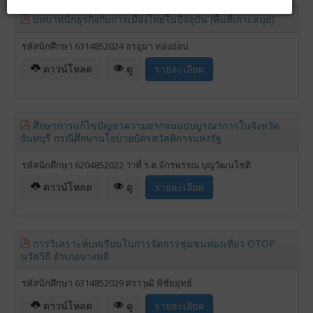
บทบาทนักธุรกิจกับการเมืองไทยในปัจจุบัน (พื้นที่เกาะสมุย)
รหัสนักศึกษา 6314852024 อรอุมา ทองอ่อน
ดาวน์โหลด
ดู
รายละเอียด
ศึกษาการแก้ไขปัญหาความยากจนแบบบูรณาการในจังหวัด
จันทบุรี กรณีศึกษานโยบายบัตรสวัสดิการแห่งรัฐ
รหัสนักศึกษา 6204852022 ว่าที่ ร.ต.จักรพรรณ บุญวัฒนโชติ
ดาวน์โหลด
ดู
รายละเอียด
การวิเคราะห์บทเรียนในการจัดการชุมชนท่องเที่ยว OTOP
นวัตวิถี อำเภอบางพลี
รหัสนักศึกษา 6314852029 ศราวุฒิ พิชัยยุทธ์
ดาวน์โหลด
ดู
รายละเอียด