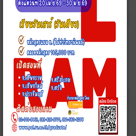
การค้นคว้าอิสระ หลักสูตรรัฐศาสตรมหาบัณฑิต โครงการผู้นำ
ภาครัฐและภาคเอกชน รุ่นที่ ๑๙ ประจำภาค ๓ ปีการศึกษา ๒๕๖๔
แสดง:
แนวทางการเยียวยาธุรกิจบริการที่ได้รับผลกระทบจากโค
วิด-19 กรณีธุรกิจสปา ในเขตกรุงเทพมหานคร
รหัสนักศึกษา 6314852025 ดวงเนตร ทิพย์สิงห์
ดาวน์โหลด
ดู
รายละเอียด